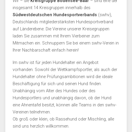
Wir – die
Kreisgruppe Bodensee-Baar
– sind eine der
insgesamt 14 Kreisgruppen innerhalb des
Südwestdeutschen Hundesportverbands
(swhv),
Deutschlands mitgliederstärksten Hundesportverband
auf Länderebene. Die Vereine unserer Kreisegruppen
laden Sie zusammen mit Ihrem Vierbeiner zum
Mitmachen ein. Schnuppern Sie bei einem swhv-Verein in
Ihrer Nachbarschaft einfach herein!
Im swhv ist für jeden Hundehalter ein Angebot
vorhanden. Sowohl der Wettkampfsportler, als auch der
Hundehalter ohne Prüfungsambitionen wird die ideale
Beschäftigung für sich und seinen Hund finden.
Unabhängig vom Alter des Hundes oder des
Hundesportlers und unabhängig davon, ob der Hund
eine Ahnentafel besitzt, können alle Teams in den swhv-
Vereinen teilnehmen.
Ob groß oder klein, ob Rassehund oder Mischling, alle
sind uns herzlich willkommen.