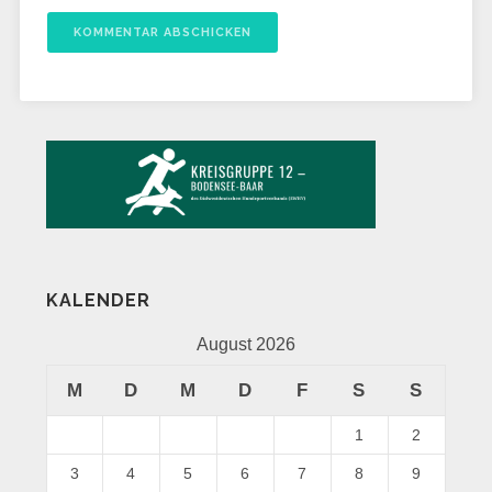
KALENDER
August 2026
M
D
M
D
F
S
S
1
2
3
4
5
6
7
8
9