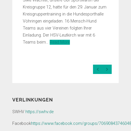
Silke Wachter, unsere Obi Sportwartin der
Kreisgruppe 12, hatte für den 29. Januar zum
Kreisgruppentraining in die Hundesporthalle
Vöhringen eingeladen. 16 Mensch-Hund
Teams aus vier Vereinen folgten Ihrer
Einladung. Der HSV-Leutkirch war mit 6
Teams beim…
Read More
Previous
Next
Slide
Slide
VERLINKUNGEN
SWHV
https://swhv.de
Facebook
https://www.facebook.com/groups/7069084374604