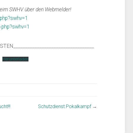
kt beim SWHV über den Webmelder!
i.php?swhv=1
p.php?swhv=1
STEN__________________________________
Herunterladen
Vereinsprüfung
cht!!!
Schutzdienst Pokalkampf
→
beim HSV
Trossingen