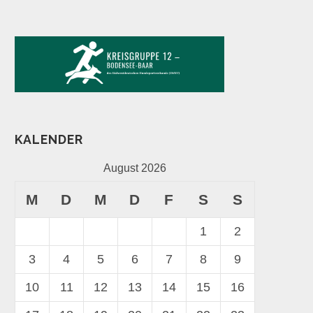
KALENDER
August 2026
M
D
M
D
F
S
S
1
2
3
4
5
6
7
8
9
10
11
12
13
14
15
16