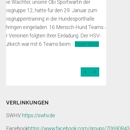
Silke Wachter, unsere Obi Sportwartin der
Kreisgruppe 12, hatte für den 29. Januar zum
Herbs
Kreisgruppentraining in die Hundesporthalle
23.10
Vöhringen eingeladen. 16 Mensch-Hund Teams aus
http:/
vier Vereinen folgten Ihrer Einladung. Der HSV-
trossi
Leutkirch war mit 6 Teams beim…
Read More
23.10.
unsere
Unter 
Previous
Next
Büche
Slide
Slide
Teams 
Teilne
und e
VERLINKUNGEN
Prüfu
SWHV
https://swhv.de
Read 
Facebook
https://www.facebook.com/groups/7069084