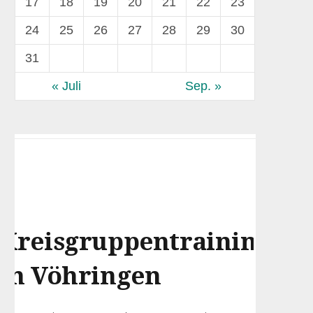
17
18
19
20
21
22
23
24
25
26
27
28
29
30
31
« Juli
Sep. »
Kreisgruppentraining
Ve
in Vöhringen
be
Tr